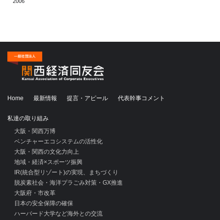
2006
Home
最新情報
提言・アピール
代表幹事コメント
私達の取り組み
大阪・関西万博
ベンチャーエコシステムの活性化
大阪・関西の文化力向上
地域・経済×スポーツ振興
IR(統合型リゾート)の実現、まちづくり
脱炭素社会・海洋プラごみ対策・GX推進
大阪府・市改革
日本の安全保障の確保
ハーバード大学など海外との交流