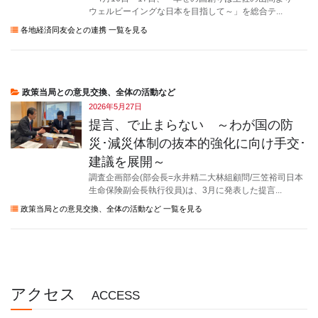
ウェルビーイングな日本を目指して～」を総合テ...
各地経済同友会との連携 一覧を見る
政策当局との意見交換、全体の活動など
2026年5月27日
提言、で止まらない ～わが国の防
災･減災体制の抜本的強化に向け手交･
建議を展開～
調査企画部会(部会長=永井精二大林組顧問/三笠裕司日本
生命保険副会長執行役員)は、3月に発表した提言...
政策当局との意見交換、全体の活動など 一覧を見る
アクセス
ACCESS