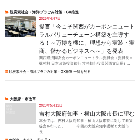
脱炭素社会・海洋プラごみ対策・GX推進
2026年4月7日
提言「今こそ関西がカーボンニュート
ラルバリューチェーン構築を主導す
る！～万博を機に、理想から実装・実
商、儲かるビジネスへ～」を発表
関西経済同友会カーボンニュートラル委員会（委員長＝
梶村毅 日本政策投資銀行 常務執行役員関西支店長）...
脱炭素社会・海洋プラごみ対策・GX推進 一覧を見る
大阪府・市改革
2023年5月11日
吉村大阪府知事・横山大阪市長に望む
本会では、吉村大阪府知事・横山大阪市長に対して政策
提言を行った。 今回の大阪府知事選挙と大阪市
長...
大阪府・市改革 一覧を見る