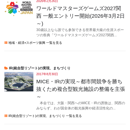
2026年2月26日
ワールドマスターズゲームズ2027関
西 一般エントリー開始(2026年3月2日
～)
30歳以上なら誰でも参加できる世界最大級の生涯スポー
ツの祭典「ワールドマスターズゲームズ2027関西...
地域・経済×スポーツ振興 一覧を見る
IR(統合型リゾート)の実現、まちづくり
2017年8月30日
MICE・IRの実現～都市間競争を勝ち
抜くため複合型観光施設の整備を主張
～
本会では、大阪・関西へのMICE・IRの誘致は、関西の
みならず、わが国全体の観光振興や経済活性化の...
IR(統合型リゾート)の実現、まちづくり 一覧を見る