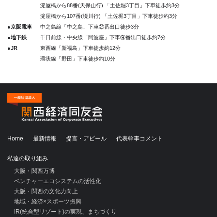
淀屋橋から88番(天保山行) 「土佐堀3丁目」下車徒歩約3分
淀屋橋から107番(境川行) 「土佐堀3丁目」下車徒歩約3分
●京阪電車
中之島線「中之島」下車②番出口徒歩3分
●地下鉄
千日前線・中央線「阿波座」下車⑨番出口徒歩約7分
●JR
東西線「新福島」下車徒歩約12分
環状線「野田」下車徒歩約10分
Home
最新情報
提言・アピール
代表幹事コメント
私達の取り組み
大阪・関西万博
ベンチャーエコシステムの活性化
大阪・関西の文化力向上
地域・経済×スポーツ振興
IR(統合型リゾート)の実現、まちづくり