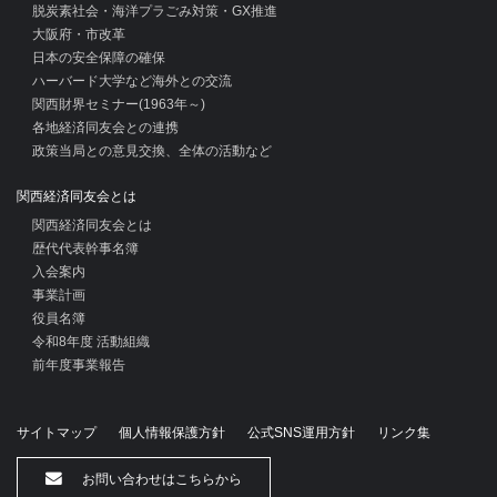
脱炭素社会・海洋プラごみ対策・GX推進
大阪府・市改革
日本の安全保障の確保
ハーバード大学など海外との交流
関西財界セミナー(1963年～)
各地経済同友会との連携
政策当局との意見交換、全体の活動など
関西経済同友会とは
関西経済同友会とは
歴代代表幹事名簿
入会案内
事業計画
役員名簿
令和8年度 活動組織
前年度事業報告
サイトマップ
個人情報保護方針
公式SNS運用方針
リンク集
お問い合わせはこちらから