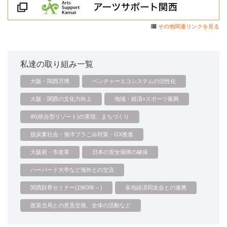
その他関連リンクを見る
私達の取り組み一覧
大阪・関西万博
ベンチャーエコシステムの活性化
大阪・関西の文化力向上
地域・経済×スポーツ振興
IR(統合型リゾート)の実現、まちづくり
脱炭素社会・海洋プラごみ対策・GX推進
大阪府・市改革
日本の安全保障の確保
ハーバード大学など海外との交流
関西財界セミナー(1963年～)
各地経済同友会との連携
政策当局との意見交換、全体の活動など