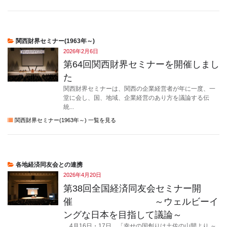
関西財界セミナー(1963年～)
2026年2月6日
第64回関西財界セミナーを開催しまし
た
関西財界セミナーは、関西の企業経営者が年に一度、一
堂に会し、国、地域、企業経営のあり方を議論する伝
統...
関西財界セミナー(1963年～) 一覧を見る
各地経済同友会との連携
2026年4月20日
第38回全国経済同友会セミナー開
催 ～ウェルビーイ
ングな日本を目指して議論～
4月16日・17日、「幸せの国創りは土佐の山間より ～