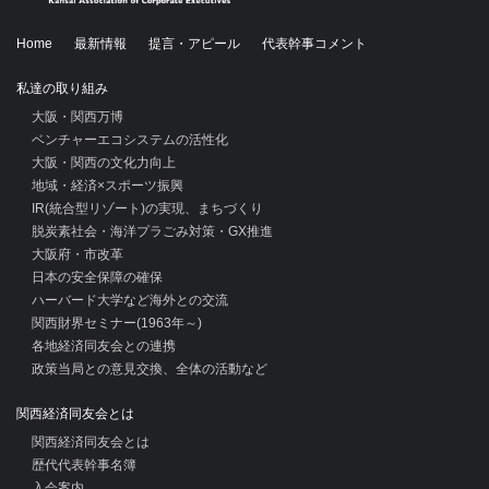
Home
最新情報
提言・アピール
代表幹事コメント
私達の取り組み
大阪・関西万博
ベンチャーエコシステムの活性化
大阪・関西の文化力向上
地域・経済×スポーツ振興
IR(統合型リゾート)の実現、まちづくり
脱炭素社会・海洋プラごみ対策・GX推進
大阪府・市改革
日本の安全保障の確保
ハーバード大学など海外との交流
関西財界セミナー(1963年～)
各地経済同友会との連携
政策当局との意見交換、全体の活動など
関西経済同友会とは
関西経済同友会とは
歴代代表幹事名簿
入会案内