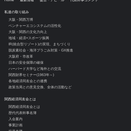
Home
最新情報
提言・アピール
代表幹事コメント
私達の取り組み
大阪・関西万博
ベンチャーエコシステムの活性化
大阪・関西の文化力向上
地域・経済×スポーツ振興
IR(統合型リゾート)の実現、まちづくり
脱炭素社会・海洋プラごみ対策・GX推進
大阪府・市改革
日本の安全保障の確保
ハーバード大学など海外との交流
関西財界セミナー(1963年～)
各地経済同友会との連携
政策当局との意見交換、全体の活動など
関西経済同友会とは
関西経済同友会とは
歴代代表幹事名簿
入会案内
事業計画