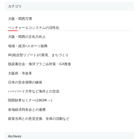
カテゴリ
大阪・関西万博
ベンチャーエコシステムの活性化
大阪・関西の文化力向上
地域・経済×スポーツ振興
IR(統合型リゾート)の実現、まちづくり
脱炭素社会・海洋プラごみ対策・GX推進
大阪府・市改革
日本の安全保障の確保
ハーバード大学など海外との交流
関西財界セミナー(1963年～)
各地経済同友会との連携
政策当局との意見交換、全体の活動など
Archives