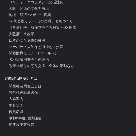
ベンチャーエコシステムの活性化
大阪・関西の文化力向上
地域・経済×スポーツ振興
IR(統合型リゾート)の実現、まちづくり
脱炭素社会・海洋プラごみ対策・GX推進
大阪府・市改革
日本の安全保障の確保
ハーバード大学など海外との交流
関西財界セミナー(1963年～)
各地経済同友会との連携
政策当局との意見交換、全体の活動など
関西経済同友会とは
関西経済同友会とは
歴代代表幹事名簿
入会案内
事業計画
役員名簿
令和8年度 活動組織
前年度事業報告