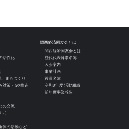
関西経済同友会とは
関西経済同友会とは
の活性化
歴代代表幹事名簿
入会案内
興
事業計画
実現、まちづくり
役員名簿
み対策・GX推進
令和8年度 活動組織
前年度事業報告
との交流
年～)
全体の活動など