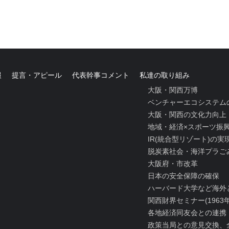
報
提言・アピール
代表幹事コメント
私達の取り組み
大阪・関西万博
ベンチャーエコシステム
大阪・関西の文化力向上
地域・経済×スポーツ振
IR(統合型リゾート)の
脱炭素社会・海洋プラご
大阪府・市改革
日本の安全保障の確保
ハーバード大学など海外
関西財界セミナー(1963
各地経済同友会との連携
政策当局との意見交換、