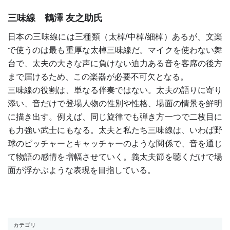
三味線 鶴澤 友之助氏
日本の三味線には三種類（太棹/中棹/細棹）あるが、文楽
で使うのは最も重厚な太棹三味線だ。マイクを使わない舞
台で、太夫の大きな声に負けない迫力ある音を客席の後方
まで届けるため、この楽器が必要不可欠となる。
三味線の役割は、単なる伴奏ではない。太夫の語りに寄り
添い、音だけで登場人物の性別や性格、場面の情景を鮮明
に描き出す。例えば、同じ旋律でも弾き方一つで二枚目に
も力強い武士にもなる。太夫と私たち三味線は、いわば野
球のピッチャーとキャッチャーのような関係で、音を通じ
て物語の感情を増幅させていく。義太夫節を聴くだけで場
面が浮かぶような表現を目指している。
カテゴリ