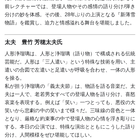
前レクチャーでは、登場人物やその感情の語り分け/弾き
分けの妙を体感。その後、28年ぶりの上演となる『新薄雪
物語』を鑑賞し、迫力と情感溢れる舞台を堪能しました。
太夫 豊竹 芳穂太夫氏
人形浄瑠璃は、人形と浄瑠璃（語り物）で構成される伝統
芸能だ。人形は「三人遣い」という特殊な技術を用い、主
遣いの合図で左遣いと足遣いが呼吸を合わせ、一体の人形
を操る。
私が担う浄瑠璃の「義太夫節」は、物語を語る音楽だ。太
夫は一人で、老若男女すべての登場人物を語り分け、喜怒
哀楽を表現する。例えば「笑い」一つとっても、悪役の大
笑いから悲劇の中の笑いまで様々だ。三味線の音色と一体
となり、厳格な約束事の中で登場人物の心情を浮き彫りに
する。本日の公演では、特殊な演出とともにこうした語り
分け、人間模様をぜひ堪能してほしい。