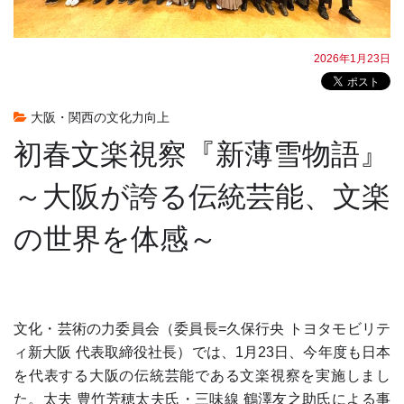
2026年1月23日
大阪・関西の文化力向上
初春文楽視察『新薄雪物語』
～大阪が誇る伝統芸能、文楽
の世界を体感～
文化・芸術の力委員会（委員長=久保行央 トヨタモビリテ
ィ新大阪 代表取締役社長）では、1月23日、今年度も日本
を代表する大阪の伝統芸能である文楽視察を実施しまし
た。太夫 豊竹芳穂太夫氏・三味線 鶴澤友之助氏による事