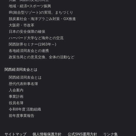
地域・経済×スポーツ振興
IR(統合型リゾート)の実現、まちづくり
脱炭素社会・海洋プラごみ対策・GX推進
大阪府・市改革
日本の安全保障の確保
ハーバード大学など海外との交流
関西財界セミナー(1963年～)
各地経済同友会との連携
政策当局との意見交換、全体の活動など
関西経済同友会とは
関西経済同友会とは
歴代代表幹事名簿
入会案内
事業計画
役員名簿
令和8年度 活動組織
前年度事業報告
サイトマップ
個人情報保護方針
公式SNS運用方針
リンク集