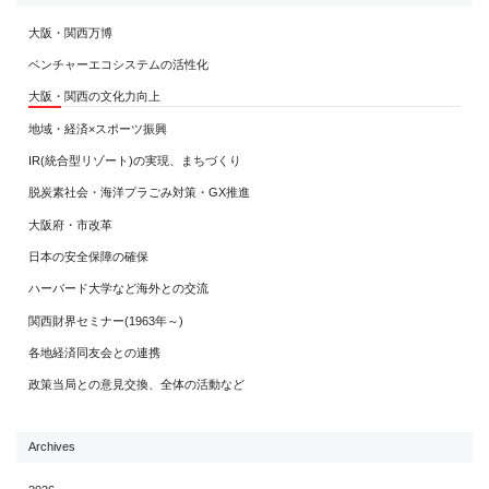
大阪・関西万博
ベンチャーエコシステムの活性化
大阪・関西の文化力向上
地域・経済×スポーツ振興
IR(統合型リゾート)の実現、まちづくり
脱炭素社会・海洋プラごみ対策・GX推進
大阪府・市改革
日本の安全保障の確保
ハーバード大学など海外との交流
関西財界セミナー(1963年～)
各地経済同友会との連携
政策当局との意見交換、全体の活動など
Archives