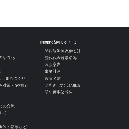
関西経済同友会とは
関西経済同友会とは
の活性化
歴代代表幹事名簿
入会案内
興
事業計画
実現、まちづくり
役員名簿
み対策・GX推進
令和8年度 活動組織
前年度事業報告
との交流
年～)
全体の活動など