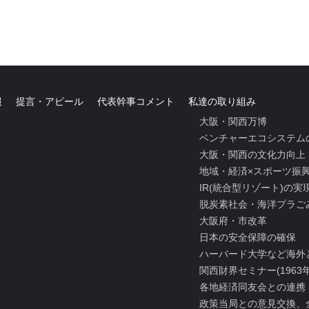
報
提言・アピール
代表幹事コメント
私達の取り組み
大阪・関西万博
ベンチャーエコシステム
大阪・関西の文化力向上
地域・経済×スポーツ振
IR(統合型リゾート)の
脱炭素社会・海洋プラご
大阪府・市改革
日本の安全保障の確保
ハーバード大学など海外
関西財界セミナー(1963
各地経済同友会との連携
政策当局との意見交換、