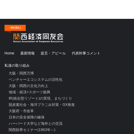
Home
最新情報
提言・アピール
代表幹事コメント
私達の取り組み
大阪・関西万博
ベンチャーエコシステムの活性化
大阪・関西の文化力向上
地域・経済×スポーツ振興
IR(統合型リゾート)の実現、まちづくり
脱炭素社会・海洋プラごみ対策・GX推進
大阪府・市改革
日本の安全保障の確保
ハーバード大学など海外との交流
関西財界セミナー(1963年～)