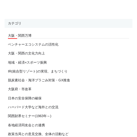
カテゴリ
大阪・関西万博
ベンチャーエコシステムの活性化
大阪・関西の文化力向上
地域・経済×スポーツ振興
IR(統合型リゾート)の実現、まちづくり
脱炭素社会・海洋プラごみ対策・GX推進
大阪府・市改革
日本の安全保障の確保
ハーバード大学など海外との交流
関西財界セミナー(1963年～)
各地経済同友会との連携
政策当局との意見交換、全体の活動など