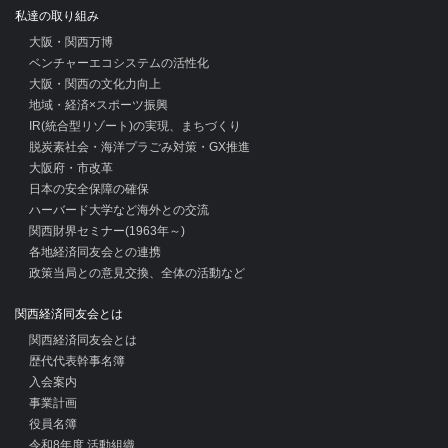
私達の取り組み
大阪・関西万博
ベンチャーエコシステムの活性化
大阪・関西の文化力向上
地域・経済×スポーツ振興
IR(統合型リゾート)の実現、まちづくり
脱炭素社会・海洋プラごみ対策・GX推進
大阪府・市改革
日本の安全保障の確保
ハーバード大学など海外との交流
関西財界セミナー(1963年～)
各地経済同友会との連携
政策当局との意見交換、全体の活動など
関西経済同友会とは
関西経済同友会とは
歴代代表幹事名簿
入会案内
事業計画
役員名簿
令和8年度 活動組織