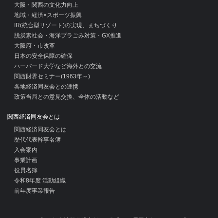
大阪・関西の文化力向上
地域・経済×スポーツ振興
IR(統合型リゾート)の実現、まちづくり
脱炭素社会・海洋プラごみ対策・GX推進
大阪府・市改革
日本の安全保障の確保
ハーバード大学など海外との交流
関西財界セミナー(1963年～)
各地経済同友会との連携
政策当局との意見交換、全体の活動など
関西経済同友会とは
関西経済同友会とは
歴代代表幹事名簿
入会案内
事業計画
役員名簿
令和8年度 活動組織
前年度事業報告