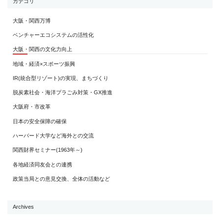
カテゴリ
大阪・関西万博
ベンチャーエコシステムの活性化
大阪・関西の文化力向上
地域・経済×スポーツ振興
IR(統合型リゾート)の実現、まちづくり
脱炭素社会・海洋プラごみ対策・GX推進
大阪府・市改革
日本の安全保障の確保
ハーバード大学など海外との交流
関西財界セミナー(1963年～)
各地経済同友会との連携
政策当局との意見交換、全体の活動など
Archives