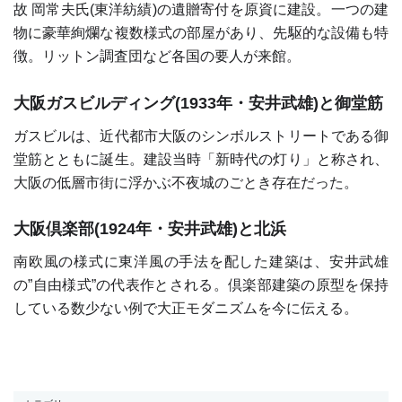
故 岡常夫氏(東洋紡績)の遺贈寄付を原資に建設。一つの建
物に豪華絢爛な複数様式の部屋があり、先駆的な設備も特
徴。リットン調査団など各国の要人が来館。
大阪ガスビルディング(1933年・安井武雄)と御堂筋
ガスビルは、近代都市大阪のシンボルストリートである御
堂筋とともに誕生。建設当時「新時代の灯り」と称され、
大阪の低層市街に浮かぶ不夜城のごとき存在だった。
大阪倶楽部(1924年・安井武雄)と北浜
南欧風の様式に東洋風の手法を配した建築は、安井武雄
の”自由様式”の代表作とされる。倶楽部建築の原型を保持
している数少ない例で大正モダニズムを今に伝える。