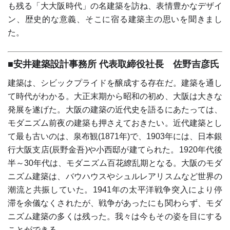
も残る「大大阪時代」の名建築を訪ね、表情豊かなデザイ
ン、歴史的な意義、そこに宿る建築主の思いを聞きまし
た。
■安井建築設計事務所 代表取締役社長 佐野吉彦氏
建築は、シビックプライドを醸成する存在だ。建築を通し
て時代がわかる。大正末期から昭和の初め、大阪は大きな
発展を遂げた。大阪の建築の近代史を語るにあたっては、
モダニズム前夜の建築も押さえておきたい。近代建築とし
て最も古いのは、泉布観(1871年)で、1903年には、日本銀
行大阪支店(辰野金吾)や小西邸が建てられた。1920年代後
半～30年代は、モダニズム百花繚乱期となる。大阪のモダ
ニズム建築は、バウハウスやシュルレアリスムなど世界の
潮流と共振していた。1941年の太平洋戦争突入により停
滞を余儀なくされたが、戦争があったにも関わらず、モダ
ニズム建築の多くは残った。我々は今もその姿を目にする
ことができる。