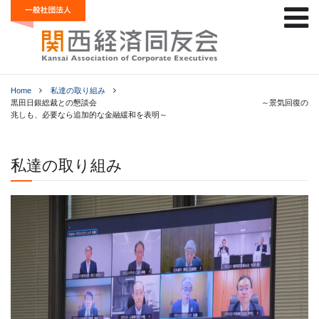
Home
私達の取り組み
黒田日銀総裁との懇談会 ～景気回復の
兆しも、必要なら追加的な金融緩和を表明～
私達の取り組み