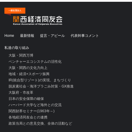
Home
最新情報
提言・アピール
代表幹事コメント
私達の取り組み
大阪・関西万博
ベンチャーエコシステムの活性化
大阪・関西の文化力向上
地域・経済×スポーツ振興
IR(統合型リゾート)の実現、まちづくり
脱炭素社会・海洋プラごみ対策・GX推進
大阪府・市改革
日本の安全保障の確保
ハーバード大学など海外との交流
関西財界セミナー(1963年～)
各地経済同友会との連携
政策当局との意見交換、全体の活動など