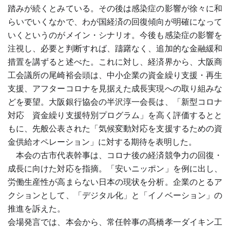
踏みが続くとみている。その後は感染症の影響が徐々に和
らいでいくなかで、わが国経済の回復傾向が明確になって
いくというのがメイン・シナリオ。今後も感染症の影響を
注視し、必要と判断すれば、躊躇なく、追加的な金融緩和
措置を講ずると述べた。これに対し、経済界から、大阪商
工会議所の尾崎裕会頭は、中小企業の資金繰り支援・再生
支援、アフターコロナを見据えた成長実現への取り組みな
どを要望。大阪銀行協会の半沢淳一会長は、「新型コロナ
対応 資金繰り支援特別プログラム」を高く評価するとと
もに、先般公表された「気候変動対応を支援するための資
金供給オペレーション」に対する期待を表明した。
本会の古市代表幹事は、コロナ後の経済競争力の回復・
成長に向けた対応を指摘。「安いニッポン」を例に出し、
労働生産性が高まらない日本の現状を分析。企業のとるア
クションとして、「デジタル化」と「イノベーション」の
推進を訴えた。
会場発言では、本会から、常任幹事の髙橋孝一ダイキン工