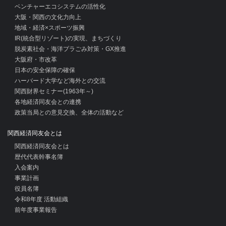
ベンチャーエコシステムの活性化
大阪・関西の文化力向上
地域・経済×スポーツ振興
IR(統合型リゾート)の実現、まちづくり
脱炭素社会・海洋プラごみ対策・GX推進
大阪府・市改革
日本の安全保障の確保
ハーバード大学など海外との交流
関西財界セミナー(1963年～)
各地経済同友会との連携
政策当局との意見交換、全体の活動など
関西経済同友会とは
関西経済同友会とは
歴代代表幹事名簿
入会案内
事業計画
役員名簿
令和8年度 活動組織
前年度事業報告