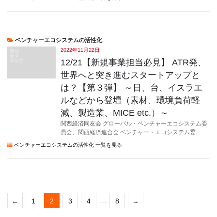
ベンチャーエコシステムの活性化
2022年11月22日
12/21【新規事業担当必見】 ATR発、
世界へと突き進むスタートアップと
は？【第３弾】 ～日、台、イスラエ
ルなどから登壇（素材、環境負荷軽
減、製造業、MICE etc.）～
関西経済同友会 グローバル・ベンチャーエコシステム委
員会、関西経済連合会 ベンチャー・エコシステム委...
ベンチャーエコシステムの活性化 一覧を見る
←
1
2
3
4
. . .
8
→