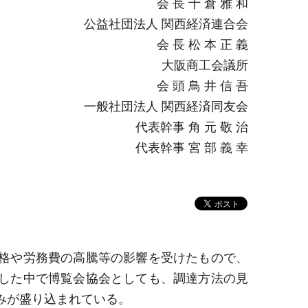
会 長 十 倉 雅 和
公益社団法人 関西経済連合会
会 長 松 本 正 義
大阪商工会議所
会 頭 鳥 井 信 吾
一般社団法人 関西経済同友会
代表幹事 角 元 敬 治
代表幹事 宮 部 義 幸
格や労務費の高騰等の影響を受けたもので、
した中で博覧会協会としても、調達方法の見
みが盛り込まれている。