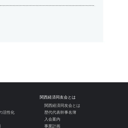
関西経済同友会とは
関西経済同友会とは
の活性化
歴代代表幹事名簿
入会案内
興
事業計画