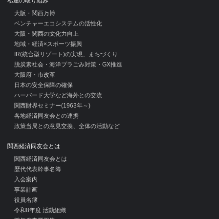
私達の取り組み
大阪・関西万博
ベンチャーエコシステムの活性化
大阪・関西の文化力向上
地域・経済×スポーツ振興
IR(統合型リゾート)の実現、まちづくり
脱炭素社会・海洋プラごみ対策・GX推進
大阪府・市改革
日本の安全保障の確保
ハーバード大学など海外との交流
関西財界セミナー(1963年～)
各地経済同友会との連携
政策当局との意見交換、全体の活動など
関西経済同友会とは
関西経済同友会とは
歴代代表幹事名簿
入会案内
事業計画
役員名簿
令和8年度 活動組織