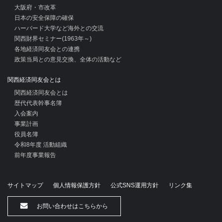
大阪府・市改革
日本の安全保障の確保
ハーバード大学など海外との交流
関西財界セミナー(1963年～)
各地経済同友会との連携
政策当局との意見交換、全体の活動など
関西経済同友会とは
関西経済同友会とは
歴代代表幹事名簿
入会案内
事業計画
役員名簿
令和8年度 活動組織
前年度事業報告
サイトマップ
個人情報保護方針
公式SNS運用方針
リンク集
お問い合わせはこちらから