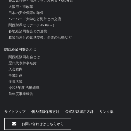
脱炭素社会・海洋プラごみ対策・GX推進
大阪府・市改革
日本の安全保障の確保
ハーバード大学など海外との交流
関西財界セミナー(1963年～)
各地経済同友会との連携
政策当局との意見交換、全体の活動など
関西経済同友会とは
関西経済同友会とは
歴代代表幹事名簿
入会案内
事業計画
役員名簿
令和8年度 活動組織
前年度事業報告
サイトマップ
個人情報保護方針
公式SNS運用方針
リンク集
お問い合わせはこちらから