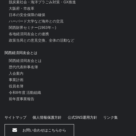
脱炭素社会・海洋プラごみ対策・GX推進
大阪府・市改革
日本の安全保障の確保
ハーバード大学など海外との交流
関西財界セミナー(1963年～)
各地経済同友会との連携
政策当局との意見交換、全体の活動など
関西経済同友会とは
関西経済同友会とは
歴代代表幹事名簿
入会案内
事業計画
役員名簿
令和8年度 活動組織
前年度事業報告
サイトマップ
個人情報保護方針
公式SNS運用方針
リンク集
お問い合わせはこちらから