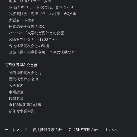
地域・経済×スポーツ振興
IR(統合型リゾート)の実現、まちづくり
脱炭素社会・海洋プラごみ対策・GX推進
大阪府・市改革
日本の安全保障の確保
ハーバード大学など海外との交流
関西財界セミナー(1963年～)
各地経済同友会との連携
政策当局との意見交換、全体の活動など
関西経済同友会とは
関西経済同友会とは
歴代代表幹事名簿
入会案内
事業計画
役員名簿
令和8年度 活動組織
前年度事業報告
サイトマップ
個人情報保護方針
公式SNS運用方針
リンク集