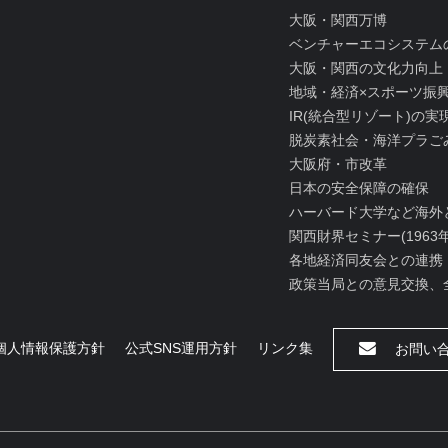
大阪・関西万博
ベンチャーエコシステム
大阪・関西の文化力向上
地域・経済×スポーツ振
IR(統合型リゾート)の
脱炭素社会・海洋プラご
大阪府・市改革
日本の安全保障の確保
ハーバード大学など海外
関西財界セミナー(1963
各地経済同友会との連携
政策当局との意見交換、
個人情報保護方針
公式SNS運用方針
リンク集
お問い