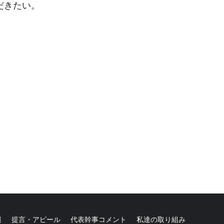
だきたい。
報
提言・アピール
代表幹事コメント
私達の取り組み