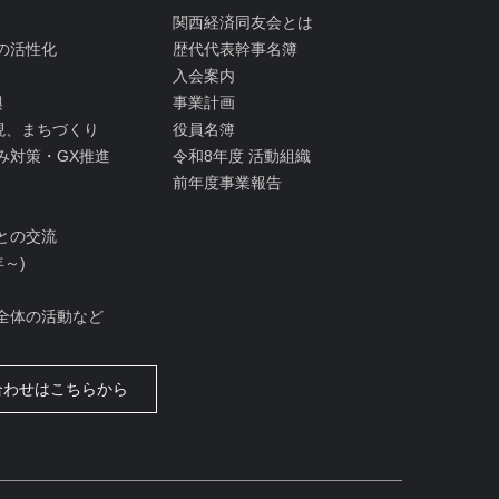
関西経済同友会とは
の活性化
歴代代表幹事名簿
入会案内
興
事業計画
実現、まちづくり
役員名簿
み対策・GX推進
令和8年度 活動組織
前年度事業報告
との交流
年～)
全体の活動など
合わせはこちらから