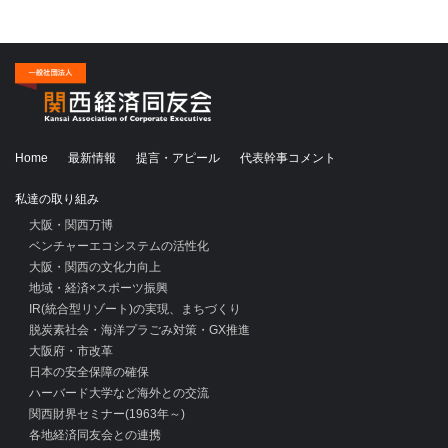
Home
最新情報
提言・アピール
代表幹事コメント
私達の取り組み
大阪・関西万博
ベンチャーエコシステムの活性化
大阪・関西の文化力向上
地域・経済×スポーツ振興
IR(統合型リゾート)の実現、まちづくり
脱炭素社会・海洋プラごみ対策・GX推進
大阪府・市改革
日本の安全保障の確保
ハーバード大学など海外との交流
関西財界セミナー(1963年～)
各地経済同友会との連携