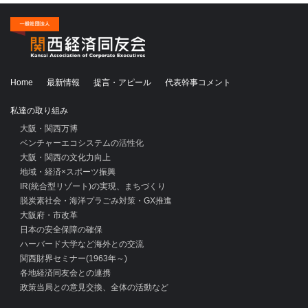
Home
最新情報
提言・アピール
代表幹事コメント
私達の取り組み
大阪・関西万博
ベンチャーエコシステムの活性化
大阪・関西の文化力向上
地域・経済×スポーツ振興
IR(統合型リゾート)の実現、まちづくり
脱炭素社会・海洋プラごみ対策・GX推進
大阪府・市改革
日本の安全保障の確保
ハーバード大学など海外との交流
関西財界セミナー(1963年～)
各地経済同友会との連携
政策当局との意見交換、全体の活動など