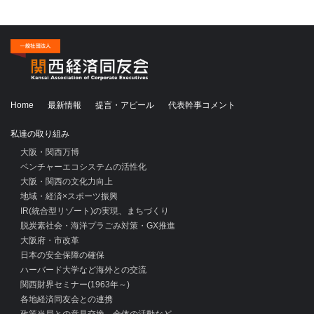
Home
最新情報
提言・アピール
代表幹事コメント
私達の取り組み
大阪・関西万博
ベンチャーエコシステムの活性化
大阪・関西の文化力向上
地域・経済×スポーツ振興
IR(統合型リゾート)の実現、まちづくり
脱炭素社会・海洋プラごみ対策・GX推進
大阪府・市改革
日本の安全保障の確保
ハーバード大学など海外との交流
関西財界セミナー(1963年～)
各地経済同友会との連携