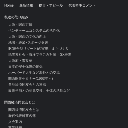
Home
最新情報
提言・アピール
代表幹事コメント
私達の取り組み
大阪・関西万博
ベンチャーエコシステムの活性化
大阪・関西の文化力向上
地域・経済×スポーツ振興
IR(統合型リゾート)の実現、まちづくり
脱炭素社会・海洋プラごみ対策・GX推進
大阪府・市改革
日本の安全保障の確保
ハーバード大学など海外との交流
関西財界セミナー(1963年～)
各地経済同友会との連携
政策当局との意見交換、全体の活動など
関西経済同友会とは
関西経済同友会とは
歴代代表幹事名簿
入会案内
事業計画