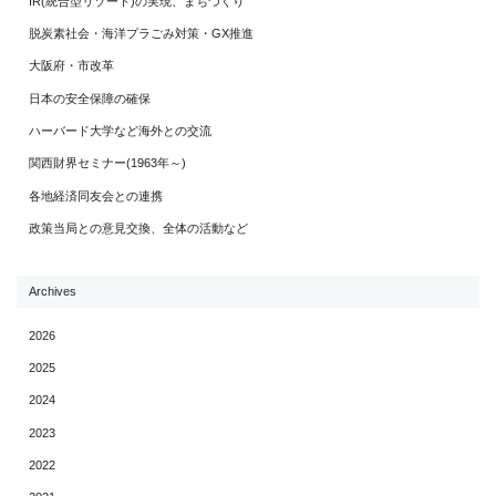
IR(統合型リゾート)の実現、まちづくり
脱炭素社会・海洋プラごみ対策・GX推進
大阪府・市改革
日本の安全保障の確保
ハーバード大学など海外との交流
関西財界セミナー(1963年～)
各地経済同友会との連携
政策当局との意見交換、全体の活動など
Archives
2026
2025
2024
2023
2022