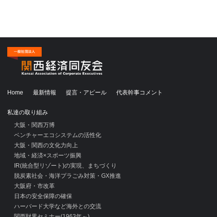
Home
最新情報
提言・アピール
代表幹事コメント
私達の取り組み
大阪・関西万博
ベンチャーエコシステムの活性化
大阪・関西の文化力向上
地域・経済×スポーツ振興
IR(統合型リゾート)の実現、まちづくり
脱炭素社会・海洋プラごみ対策・GX推進
大阪府・市改革
日本の安全保障の確保
ハーバード大学など海外との交流
関西財界セミナー(1963年～)