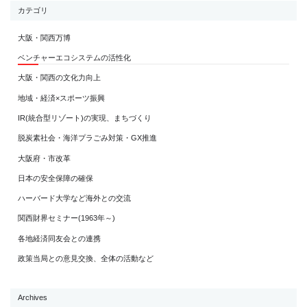
カテゴリ
大阪・関西万博
ベンチャーエコシステムの活性化
大阪・関西の文化力向上
地域・経済×スポーツ振興
IR(統合型リゾート)の実現、まちづくり
脱炭素社会・海洋プラごみ対策・GX推進
大阪府・市改革
日本の安全保障の確保
ハーバード大学など海外との交流
関西財界セミナー(1963年～)
各地経済同友会との連携
政策当局との意見交換、全体の活動など
Archives