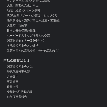
ベンチャーエコシステムの活性化
大阪・関西の文化力向上
地域・経済×スポーツ振興
IR(統合型リゾート)の実現、まちづくり
脱炭素社会・海洋プラごみ対策・GX推進
大阪府・市改革
日本の安全保障の確保
ハーバード大学など海外との交流
関西財界セミナー(1963年～)
各地経済同友会との連携
政策当局との意見交換、全体の活動など
関西経済同友会とは
関西経済同友会とは
歴代代表幹事名簿
入会案内
事業計画
役員名簿
令和8年度 活動組織
前年度事業報告