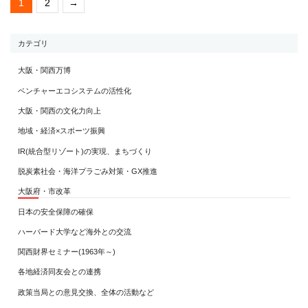
1
2
→
カテゴリ
大阪・関西万博
ベンチャーエコシステムの活性化
大阪・関西の文化力向上
地域・経済×スポーツ振興
IR(統合型リゾート)の実現、まちづくり
脱炭素社会・海洋プラごみ対策・GX推進
大阪府・市改革
日本の安全保障の確保
ハーバード大学など海外との交流
関西財界セミナー(1963年～)
各地経済同友会との連携
政策当局との意見交換、全体の活動など