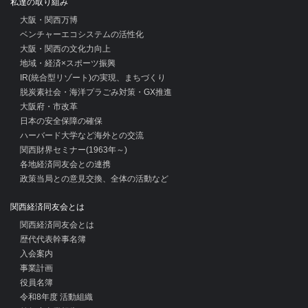
私達の取り組み
大阪・関西万博
ベンチャーエコシステムの活性化
大阪・関西の文化力向上
地域・経済×スポーツ振興
IR(統合型リゾート)の実現、まちづくり
脱炭素社会・海洋プラごみ対策・GX推進
大阪府・市改革
日本の安全保障の確保
ハーバード大学など海外との交流
関西財界セミナー(1963年～)
各地経済同友会との連携
政策当局との意見交換、全体の活動など
関西経済同友会とは
関西経済同友会とは
歴代代表幹事名簿
入会案内
事業計画
役員名簿
令和8年度 活動組織