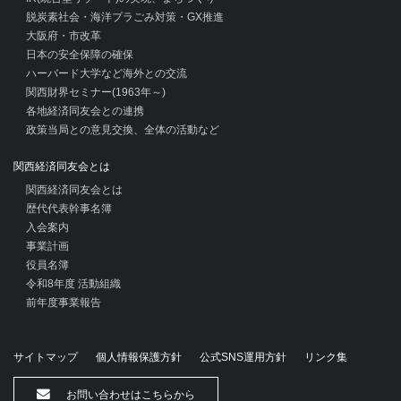
脱炭素社会・海洋プラごみ対策・GX推進
大阪府・市改革
日本の安全保障の確保
ハーバード大学など海外との交流
関西財界セミナー(1963年～)
各地経済同友会との連携
政策当局との意見交換、全体の活動など
関西経済同友会とは
関西経済同友会とは
歴代代表幹事名簿
入会案内
事業計画
役員名簿
令和8年度 活動組織
前年度事業報告
サイトマップ
個人情報保護方針
公式SNS運用方針
リンク集
お問い合わせはこちらから