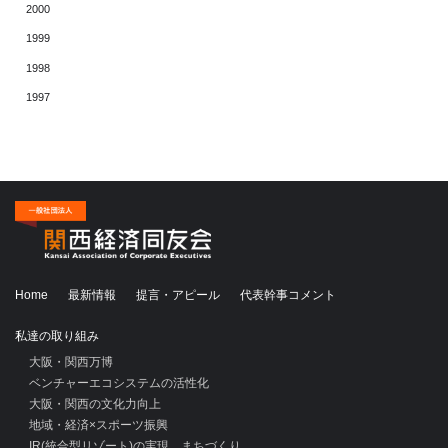
2000
1999
1998
1997
Home
最新情報
提言・アピール
代表幹事コメント
私達の取り組み
大阪・関西万博
ベンチャーエコシステムの活性化
大阪・関西の文化力向上
地域・経済×スポーツ振興
IR(統合型リゾート)の実現、まちづくり