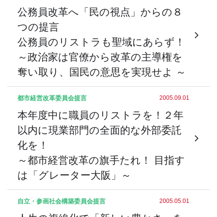
公務員改革へ「民の視点」からの８
つの提言
公務員のリストラも聖域にあらず！
～政治家は官僚から改革の主導権を
奪い取り、国民の意思を実現せよ ～
都市経営改革委員会
提言
2005.09.01
本年度中に職員のリストラを！２年
以内に現業部門の全面的な外部委託
化を！
～都市経営改革の旗手たれ！ 目指す
は「グレーター大阪」～
自立・参画社会構築委員会
提言
2005.05.01