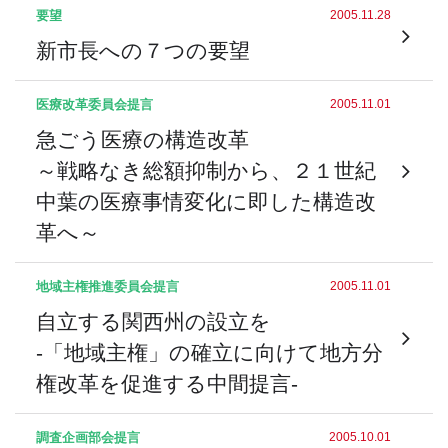
要望
2005.11.28
新市長への７つの要望
医療改革委員会
提言
2005.11.01
急ごう医療の構造改革
～戦略なき総額抑制から、２１世紀
中葉の医療事情変化に即した構造改
革へ～
地域主権推進委員会
提言
2005.11.01
自立する関西州の設立を
-「地域主権」の確立に向けて地方分
権改革を促進する中間提言-
調査企画部会
提言
2005.10.01