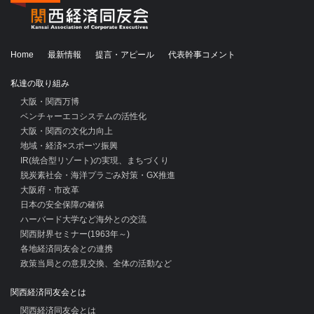
Home
最新情報
提言・アピール
代表幹事コメント
私達の取り組み
大阪・関西万博
ベンチャーエコシステムの活性化
大阪・関西の文化力向上
地域・経済×スポーツ振興
IR(統合型リゾート)の実現、まちづくり
脱炭素社会・海洋プラごみ対策・GX推進
大阪府・市改革
日本の安全保障の確保
ハーバード大学など海外との交流
関西財界セミナー(1963年～)
各地経済同友会との連携
政策当局との意見交換、全体の活動など
関西経済同友会とは
関西経済同友会とは