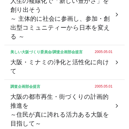
人生の複線化で「新しい豊かさ」を
創り出そう
～ 主体的に社会に参画し、参加・創
出型コミュニティーから日本を変え
る ～
美しい大阪づくり委員会/調査企画部会
提言
2005.05.01
大阪・ミナミの浄化と活性化に向け
て
調査企画部会
提言
2005.05.01
大阪の都市再生・街づくりの計画的
推進を
～住民が真に誇れる活力ある大阪を
目指して～