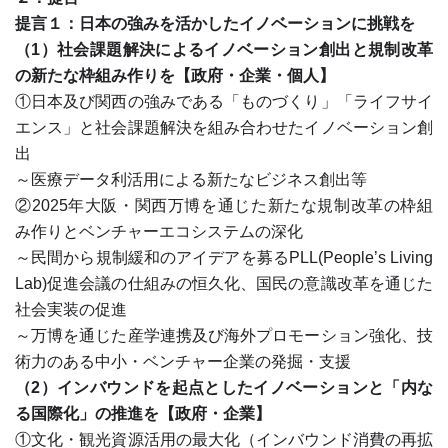
提言１：日本の強みを活かしたイノベーションに挑戦を
（1）社会課題解決によるイノベーション創出と規制改革
の新たな枠組み作りを【政府・企業・個人】
①日本及び関西の強みである「ものづくり」「ライフサイ
エンス」と社会課題解決を組み合わせたイノベーション創
出
～医療データ利活用による新たなビジネス創出等
②2025年大阪・関西万博を通じた新たな規制改革の枠組
み作りとベンチャーエコシステムの深化
～民間から規制緩和のアイデアを募るPLL(People’s Living
Lab)促進会議の仕組みの恒久化、国民の意識改革を通じた
社会実装の促進
～万博を通じた産学連携及び海外プロモーション強化、技
術力のある中小・ベンチャー企業の発掘・支援
（2）インバウンドを起点としたイノベーションと「内な
る国際化」の推進を【政府・企業】
①文化・観光資源活用の最大化（インバウンド消費の再拡