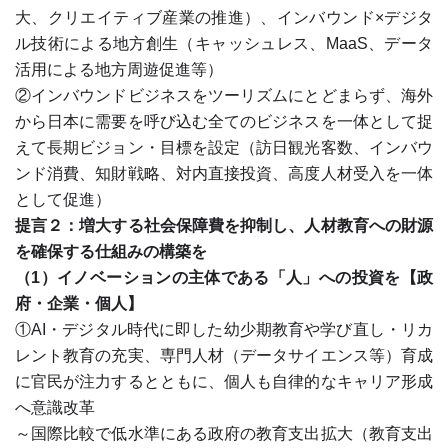
大、クリエイティブ産業の推進）、インバウンド×デジタ
ル技術による地方創生（キャッシュレス、MaaS、データ
活用による地方周遊促進等）
②インバウンドビジネスをツーリズムにとどまらず、海外
から日本に需要を呼び込む全てのビジネスを一体として捉
えて長期ビジョン・目標を設定（訪日観光客数、インバウ
ンド消費、知財戦略、対内直接投資、高度人材受入を一体
として促進）
提言２：増大する社会保障費を抑制し、人材教育への財源
を確保する仕組みの構築を
（1）イノベーションの主体である「人」への投資を【政
府・企業・個人】
①AI・デジタル時代に即した幼少期教育や学び直し・リカ
レント教育の充実、専門人材（データサイエンス等）育成
に官民が注力するとともに、個人も自律的なキャリア形成
へ意識改革
～国際比較で低水準にある政府の教育支出拡大（教育支出