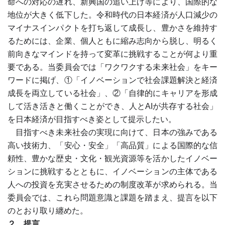
命への対応の遅れ、新興国の追い上げ等により、国際的な
地位が大きく低下した。令和時代の日本経済が人口減少の
マイナスインパクトを打ち返して成長し、豊かさを維持す
るためには、企業、個人ともに縮み志向から脱し、明るく
前向きなマインドを持って変革に挑戦することが何より重
要である。当委員会では「ワクワクする未来社会」をキー
ワードに掲げ、①「イノベーションで社会課題解決と経済
成長を両立している社会」、②「自律的にキャリアを形成
して活き活きと働くことができ、人とAIが共存する社会」
を日本経済が目指すべき姿として提示したい。
目指すべき未来社会の実現に向けて、日本の強みである
高い技術力、「安心・安全」「高品質」による国際的な信
頼性、豊かな歴史・文化・観光資源等を活かしたイノベー
ションに挑戦するとともに、イノベーションの主体である
人への投資を充実させるための制度改革が求められる。当
委員会では、これら問題意識と課題を踏まえ、提言を以下
のとおり取り纏めた。
２．提言