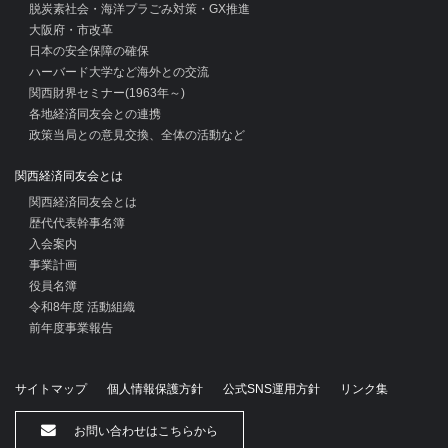
脱炭素社会・海洋プラごみ対策・GX推進
大阪府・市改革
日本の安全保障の確保
ハーバード大学など海外との交流
関西財界セミナー(1963年～)
各地経済同友会との連携
政策当局との意見交換、全体の活動など
関西経済同友会とは
関西経済同友会とは
歴代代表幹事名簿
入会案内
事業計画
役員名簿
令和8年度 活動組織
前年度事業報告
サイトマップ
個人情報保護方針
公式SNS運用方針
リンク集
お問い合わせはこちらから