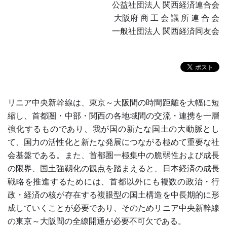
公益社団法人 関西経済連合会
大阪府 商 工 会 議 所 連 合 会
一般社団法人 関西経済同友会
リニア中央新幹線は、東京～大阪間の時間距離を大幅に短
縮し、首都圏・中部・関西の各地域間の交流・連携を一層
強化するものであり、我が国の新たな国土の大動脈とし
て、国力の活性化と新たな発展につながる極めて重要な社
会基盤である。また、首都圏一極集中の脆弱性および成長
の限界、国土強靱化の観点を踏まえると、日本経済の成長
戦略を推進するためには、首都以外にも複数の政治・行
政・経済の核が存在する複眼型の国土構造を中長期的に形
成していくことが必要であり、そのためリニア中央新幹線
の東京～大阪間の全線開通が必要不可欠である。