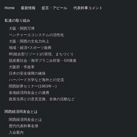
Home
最新情報
提言・アピール
代表幹事コメント
私達の取り組み
大阪・関西万博
ベンチャーエコシステムの活性化
大阪・関西の文化力向上
地域・経済×スポーツ振興
IR(統合型リゾート)の実現、まちづくり
脱炭素社会・海洋プラごみ対策・GX推進
大阪府・市改革
日本の安全保障の確保
ハーバード大学など海外との交流
関西財界セミナー(1963年～)
各地経済同友会との連携
政策当局との意見交換、全体の活動など
関西経済同友会とは
関西経済同友会とは
歴代代表幹事名簿
入会案内