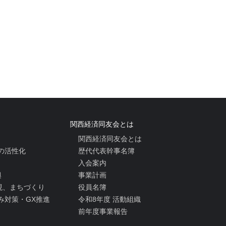
関西経済同友会とは
関西経済同友会とは
の活性化
歴代代表幹事名簿
入会案内
興
事業計画
実現、まちづくり
役員名簿
み対策・GX推進
令和8年度 活動組織
前年度事業報告