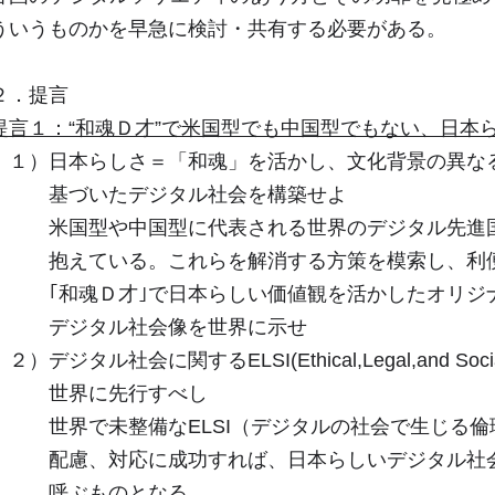
ういうものかを早急に検討・共有する必要がある。
２．提言
提言１：“和魂Ｄ才”で米国型でも中国型でもない、日本
１）日本らしさ＝「和魂」を活かし、文化背景の異な
基づいたデジタル社会を構築せよ
米国型や中国型に代表される世界のデジタル先進国は
抱えている。これらを解消する方策を模索し、利便
｢和魂Ｄ才｣で日本らしい価値観を活かしたオリジ
デジタル社会像を世界に示せ
２）デジタル社会に関するELSI(Ethical,Legal,and Soc
世界に先行すべし
世界で未整備なELSI（デジタルの社会で生じる倫
配慮、対応に成功すれば、日本らしいデジタル社会
呼ぶものとなる