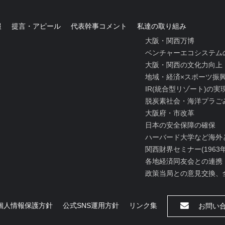
報
提言・アピール
代表幹事コメント
私達の取り組み
大阪・関西万博
ベンチャーエコシステム
大阪・関西の文化力向上
地域・経済×スポーツ振
IR(統合型リゾート)の
脱炭素社会・海洋プラご
大阪府・市改革
日本の安全保障の確保
ハーバード大学など海外
関西財界セミナー(1963
各地経済同友会との連携
政策当局との意見交換、
個人情報保護方針
公式SNS運用方針
リンク集
お問い