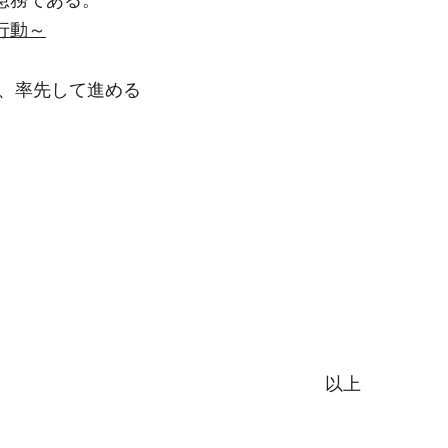
行動～
、率先して進める
以上