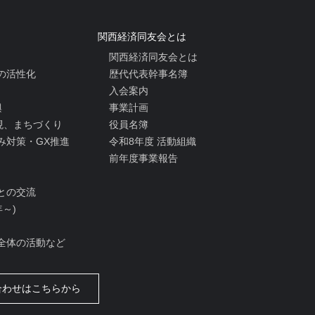
関西経済同友会とは
関西経済同友会とは
の活性化
歴代代表幹事名簿
入会案内
興
事業計画
実現、まちづくり
役員名簿
み対策・GX推進
令和8年度 活動組織
前年度事業報告
との交流
年～)
全体の活動など
合わせはこちらから