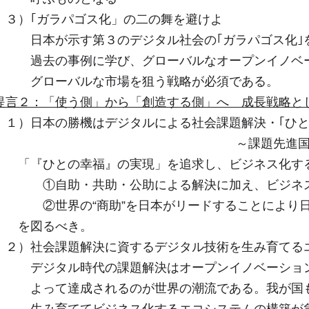
３）｢ガラパゴス化」の二の舞を避けよ
日本が示す第３のデジタル社会の｢ガラパゴス化｣
過去の事例に学び、グローバルなオープンイノベー
グローバルな市場を狙う戦略が必須である。
提言２：「使う側」から「創造する側」へ 成長戦略と
１）日本の勝機はデジタルによる社会課題解決・｢ひと
～課題先進国であることをア
「『ひとの幸福』の実現」を追求し、ビジネス化す
①自助・共助・公助による解決に加え、ビジネスに
②世界の“商助”を日本がリードすることに
を図るべき。
２）社会課題解決に資するデジタル技術を生み育てる
デジタル時代の課題解決はオープンイノベーション
よって達成されるのが世界の潮流である。我が国も
生み育ててビジネス化するエコシステムの構築が