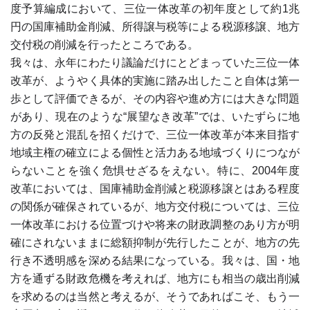
度予算編成において、三位一体改革の初年度として約1兆
円の国庫補助金削減、所得譲与税等による税源移譲、地方
交付税の削減を行ったところである。
我々は、永年にわたり議論だけにとどまっていた三位一体
改革が、ようやく具体的実施に踏み出したこと自体は第一
歩として評価できるが、その内容や進め方には大きな問題
があり、現在のような“展望なき改革”では、いたずらに地
方の反発と混乱を招くだけで、三位一体改革が本来目指す
地域主権の確立による個性と活力ある地域づくりにつなが
らないことを強く危惧せざるをえない。特に、2004年度
改革においては、国庫補助金削減と税源移譲とはある程度
の関係が確保されているが、地方交付税については、三位
一体改革における位置づけや将来の財政調整のあり方が明
確にされないままに総額抑制が先行したことが、地方の先
行き不透明感を深める結果になっている。我々は、国・地
方を通ずる財政危機を考えれば、地方にも相当の歳出削減
を求めるのは当然と考えるが、そうであればこそ、もう一