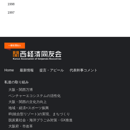
1998
1997
Home
最新情報
提言・アピール
代表幹事コメント
私達の取り組み
大阪・関西万博
ベンチャーエコシステムの活性化
大阪・関西の文化力向上
地域・経済×スポーツ振興
IR(統合型リゾート)の実現、まちづくり
脱炭素社会・海洋プラごみ対策・GX推進
大阪府・市改革