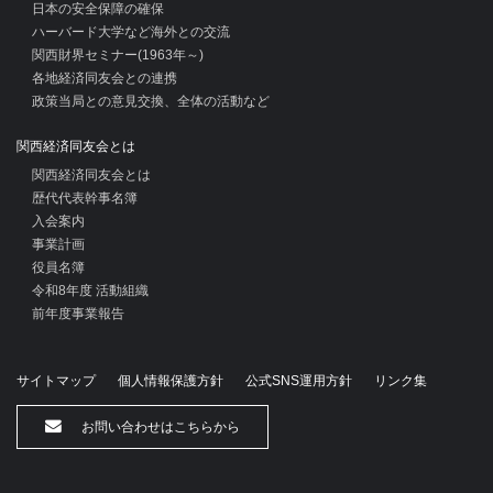
日本の安全保障の確保
ハーバード大学など海外との交流
関西財界セミナー(1963年～)
各地経済同友会との連携
政策当局との意見交換、全体の活動など
関西経済同友会とは
関西経済同友会とは
歴代代表幹事名簿
入会案内
事業計画
役員名簿
令和8年度 活動組織
前年度事業報告
サイトマップ
個人情報保護方針
公式SNS運用方針
リンク集
お問い合わせはこちらから