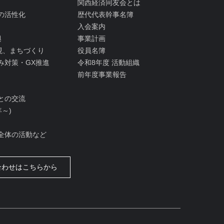
関西経済同友会とは
の活性化
歴代代表幹事名簿
入会案内
興
事業計画
実現、まちづくり
役員名簿
み対策・GX推進
令和8年度 活動組織
前年度事業報告
との交流
年～)
全体の活動など
合わせはこちらから