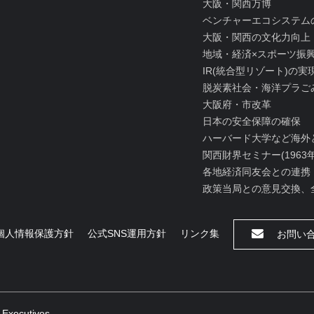
大阪・関西万博
ベンチャーエコシステム
大阪・関西の文化力向上
地域・経済×スポーツ振
IR(統合型リゾート)の
脱炭素社会・海洋プラご
大阪府・市改革
日本の安全保障の確保
ハーバード大学など海外
関西財界セミナー(1963
各地経済同友会との連携
政策当局との意見交換、
個人情報保護方針
公式SNS運用方針
リンク集
お問い
 Executives