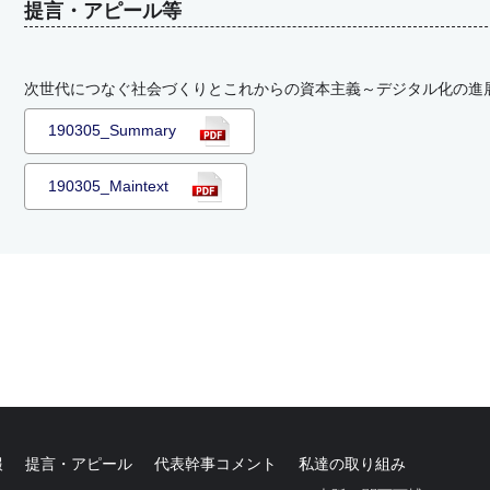
提言・アピール等
次世代につなぐ社会づくりとこれからの資本主義～デジタル化の進
190305_Summary
190305_Maintext
報
提言・アピール
代表幹事コメント
私達の取り組み