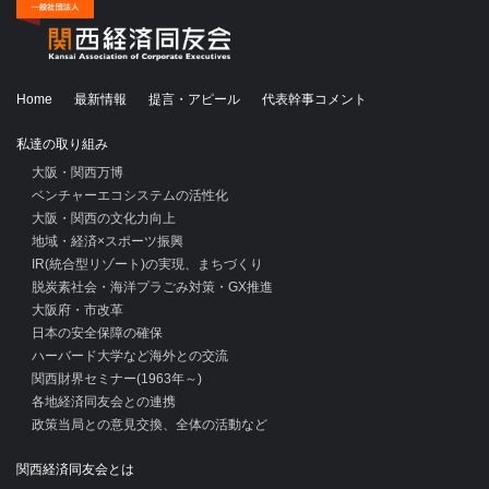
Home
最新情報
提言・アピール
代表幹事コメント
私達の取り組み
大阪・関西万博
ベンチャーエコシステムの活性化
大阪・関西の文化力向上
地域・経済×スポーツ振興
IR(統合型リゾート)の実現、まちづくり
脱炭素社会・海洋プラごみ対策・GX推進
大阪府・市改革
日本の安全保障の確保
ハーバード大学など海外との交流
関西財界セミナー(1963年～)
各地経済同友会との連携
政策当局との意見交換、全体の活動など
関西経済同友会とは