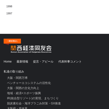
1998
1997
Home
最新情報
提言・アピール
代表幹事コメント
私達の取り組み
大阪・関西万博
ベンチャーエコシステムの活性化
大阪・関西の文化力向上
地域・経済×スポーツ振興
IR(統合型リゾート)の実現、まちづくり
脱炭素社会・海洋プラごみ対策・GX推進
大阪府・市改革