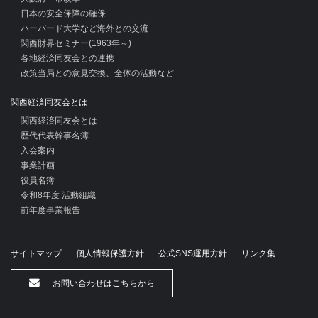
日本の安全保障の確保
ハーバード大学など海外との交流
関西財界セミナー(1963年～)
各地経済同友会との連携
政策当局との意見交換、全体の活動など
関西経済同友会とは
関西経済同友会とは
歴代代表幹事名簿
入会案内
事業計画
役員名簿
令和8年度 活動組織
前年度事業報告
サイトマップ
個人情報保護方針
公式SNS運用方針
リンク集
お問い合わせはこちらから