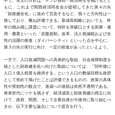
中で、骨太の方針は、デフレ脱却・経済再生を掲げるとと
もに、これまで関西経済同友会が提唱してきた第４の矢
「財政健全化」に改めて言及するなど、我々と方向性は一
致しており、概ね評価できる。新成長戦略においても、昨
年の積み残し課題について、特区を突破口とする医療・雇
用・農業といった「岩盤規制」改革、法人税減税および女
性の活躍の推進（ダイバーシティ）といった点を中心に、
第３の矢の実行に向け、一定の前進があったといえよう。
一方で、人口急減問題への具体的な取組、社会保障制度を
核とした財政健全化へ向けた取組については、「50年後に
人口１億人程度を維持する」という人口の数値目標を政府
として初めて掲げたことは評価できるものの、政策の具体
性や実効性の観点で、達成への道筋は依然不透明である。
将来世代にツケを残さず、経済成長と財政再建の両立に向
けて、政府、関西、そして企業自身が今後何に取り組むべ
きか、以下主要な論点について提言を行う。