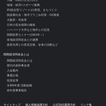
地域・経済×スポーツ振興
IR(統合型リゾート)の実現、まちづくり
脱炭素社会・海洋プラごみ対策・GX推進
大阪府・市改革
日本の安全保障の確保
ハーバード大学など海外との交流
関西財界セミナー(1963年～)
各地経済同友会との連携
政策当局との意見交換、全体の活動など
関西経済同友会とは
関西経済同友会とは
歴代代表幹事名簿
入会案内
事業計画
役員名簿
令和8年度 活動組織
前年度事業報告
サイトマップ
個人情報保護方針
公式SNS運用方針
リンク集