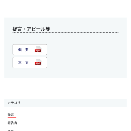
提言・アピール等
概 要
本 文
カテゴリ
提言
報告書