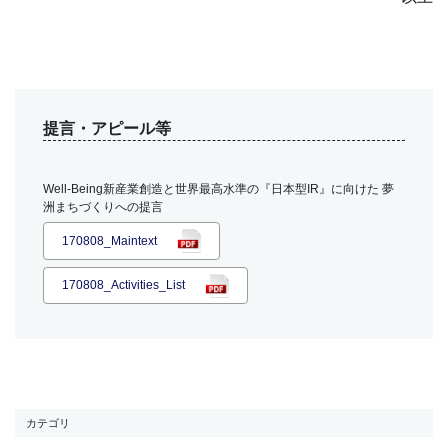
提言・アピール等
Well-Being新産業創造と世界最高水準の『日本型IR』に向けた 夢
洲まちづくりへの提言
170808_Maintext
170808_Activities_List
カテゴリ