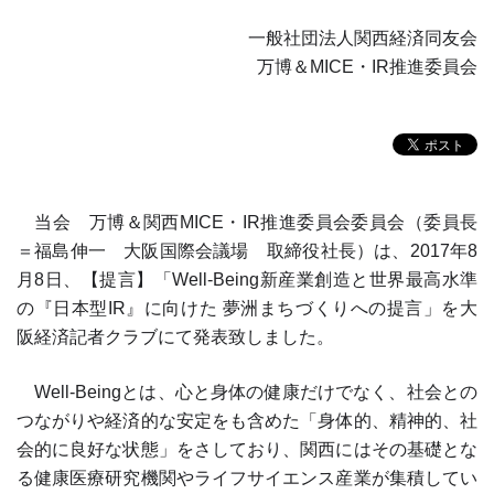
一般社団法人関西経済同友会
万博＆MICE・IR推進委員会
当会 万博＆関西
MICE
・
IR
推進委員会委員会（委員長
＝福島伸一 大阪国際会議場 取締役社長）は、
2017
年
8
月
8
日、【提言】「
Well-Being
新産業創造と世界最高水準
の『日本型
IR
』に向けた 夢洲まちづくりへの提言」を大
阪経済記者クラブにて発表致しました。
Well-Beingとは、心と身体の健康だけでなく、社会との
つながりや経済的な安定をも含めた「身体的、精神的、社
会的に良好な状態」をさしており、関西にはその基礎とな
る健康医療研究機関やライフサイエンス産業が集積してい