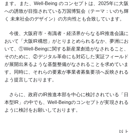
ます。また、
Well-Being
のコンセプトは、
2025
年に大阪
への誘致が目指されている万国博覧会（テーマ：いのち輝
く 未来社会のデザイン）の方向性とも合致しています。
今後、大阪府市・有識者・経済界からなる
IR
推進会議に
おいて「大阪
IR
構想」がとりまとめられるなか、夢洲にお
いて、①
Well-Being
に関する新産業創造がなされること、
そのために、②デジタル革命にも対応した実証フィールド
が展開出来るような基盤整備がなされることを求めていま
す。同時に、それらの要素が事業者募集要項へ反映される
よう提言しております。
さらに、政府の
IR
推進本部を中心に検討されている「日
本型
IR
」の中でも、
Well-Being
のコンセプトが実現される
ように検討をお願いしております。
以上