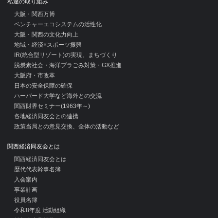
私達の取り組み
大阪・関西万博
ベンチャーエコシステムの活性化
大阪・関西の文化力向上
地域・経済×スポーツ振興
IR(統合型リゾート)の実現、まちづくり
脱炭素社会・海洋プラごみ対策・GX推進
大阪府・市改革
日本の安全保障の確保
ハーバード大学など海外との交流
関西財界セミナー(1963年～)
各地経済同友会との連携
政策当局との意見交換、全体の活動など
関西経済同友会とは
関西経済同友会とは
歴代代表幹事名簿
入会案内
事業計画
役員名簿
令和8年度 活動組織