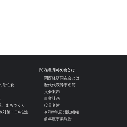
関西経済同友会とは
関西経済同友会とは
の活性化
歴代代表幹事名簿
入会案内
興
事業計画
実現、まちづくり
役員名簿
み対策・GX推進
令和8年度 活動組織
前年度事業報告