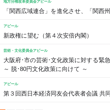
地方分権改革委員会
アピール
「関西広域連合」を進化させ、「関西
アピール
新政権に望む（第４次安倍内閣）
芸術・文化委員会
アピール
大阪府･市の芸術･文化政策に対する緊
～ 脱･80円文化政策に向けて ～
アピール
第３回西日本経済同友会代表者会議 共