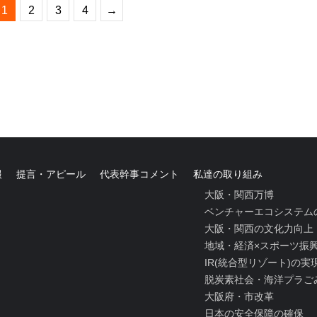
1
2
3
4
→
報
提言・アピール
代表幹事コメント
私達の取り組み
大阪・関西万博
ベンチャーエコシステム
大阪・関西の文化力向上
地域・経済×スポーツ振
IR(統合型リゾート)の
脱炭素社会・海洋プラご
大阪府・市改革
日本の安全保障の確保