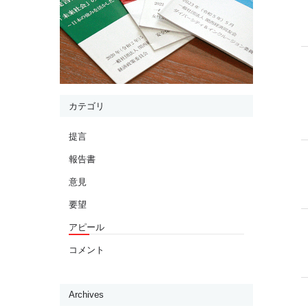
カテゴリ
提言
報告書
意見
要望
アピール
コメント
Archives