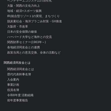
ベンチャーエコシステムの活性化
大阪・関西の文化力向上
地域・経済×スポーツ振興
IR(統合型リゾート)の実現、まちづくり
脱炭素社会・海洋プラごみ対策・GX推進
大阪府・市改革
日本の安全保障の確保
ハーバード大学など海外との交流
関西財界セミナー(1963年～)
各地経済同友会との連携
政策当局との意見交換、全体の活動など
関西経済同友会とは
関西経済同友会とは
歴代代表幹事名簿
入会案内
事業計画
役員名簿
令和8年度 活動組織
前年度事業報告