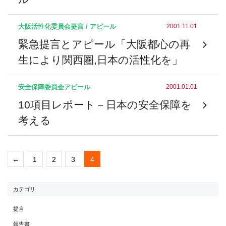
大阪活性化委員会
提言 / アピール
2001.11.01
緊急提言とアピール「大阪都心の再
生により関西圏,日本の活性化を」
安全保障委員会
アピール
2001.01.01
10項目レポート－日本の安全保障を
考える
←
1
2
3
4
カテゴリ
提言
報告書