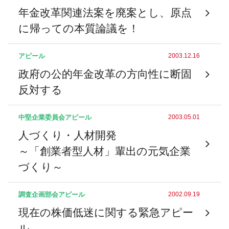
年金改革関連法案を廃案とし、原点
に帰っての本質論議を！
アピール
2003.12.16
政府の公的年金改革の方向性に断固
反対する
中堅企業委員会
アピール
2003.05.01
人づくり・人材開発
～「創業者型人材」輩出の元気企業
づくり～
調査企画部会
アピール
2002.09.19
現在の株価低迷に関する緊急アピー
ル