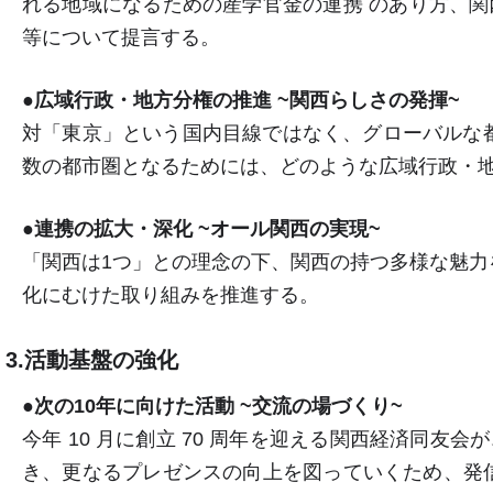
れる地域になるための産学官金の連携 のあり方、関
等について提言する。
●広域行政・地方分権の推進 ~関西らしさの発揮~
対「東京」という国内目線ではなく、グローバルな都
数の都市圏となるためには、どのような広域行政・地
●連携の拡大・深化 ~オール関西の実現~
「関西は1つ」との理念の下、関西の持つ多様な魅力
化にむけた取り組みを推進する。
3.活動基盤の強化
●次の10年に向けた活動 ~交流の場づくり~
今年 10 月に創立 70 周年を迎える関西経済同友会か
き、更なるプレゼンスの向上を図っていくため、