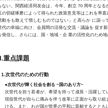
らない。関西経済同友会は、今年、創立 70 周年となる
互の切磋琢磨によって得られた政策意見等はこれを率直
活動をも敢えて惜しむものではない」と高らか に謳っ
世代の幸福に向け、会員間の活発な交流・議論を 促す新
を発信し、さらには、国・地域・企 業の活性化のため
II.重点課題
1.次世代のための行動
●次世代が輝く社会を創る ~国のあり方~
次世代を担う若者が、希望を持って成長・活躍して
現役世代が自らに痛みを伴う改革に正面から取り組ま
ける。また、わが国が世界の平和に貢献するととも