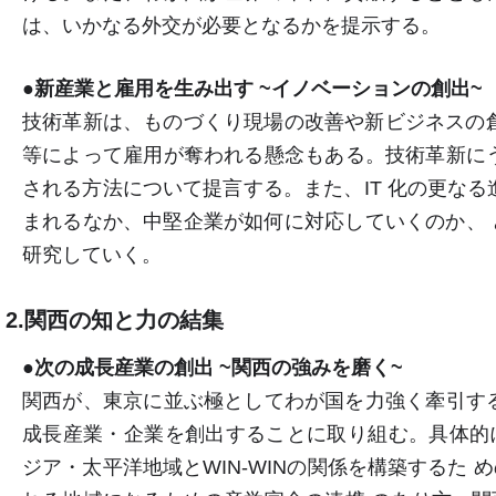
は、いかなる外交が必要となるかを提示する。
●新産業と雇用を生み出す ~イノベーションの創出~
技術革新は、ものづくり現場の改善や新ビジネスの創
等によって雇用が奪われる懸念もある。技術革新に
される方法について提言する。また、IT 化の更なる進展
まれるなか、中堅企業が如何に対応していくのか、 と
研究していく。
2.関西の知と力の結集
●次の成長産業の創出 ~関西の強みを磨く~
関西が、東京に並ぶ極としてわが国を力強く牽引
成長産業・企業を創出することに取り組む。具体的には
ジア・太平洋地域とWIN-WINの関係を構築するた 