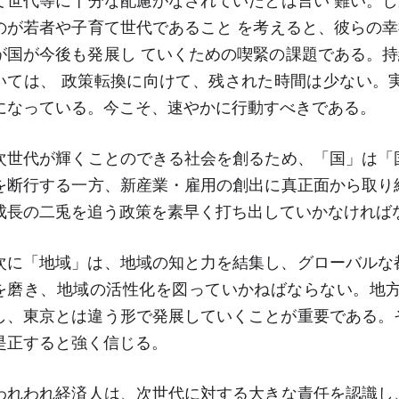
て世代等に十分な配慮がなされていたとは言い 難い。
のが若者や子育て世代であること を考えると、彼らの
が国が今後も発展し ていくための喫緊の課題である
いては、 政策転換に向けて、残された時間は少ない。実
になっている。今こそ、速やかに行動すべきである。
次世代が輝くことのできる社会を創るため、「国」は
を断行する一方、新産業・雇用の創出に真正面から取り組
成長の二兎を追う政策を素早く打ち出していかなければ
次に「地域」は、地域の知と力を結集し、グローバルな
を磨き、地域の活性化を図っていかねばならない。地方
し、東京とは違う形で発展していくことが重要である
是正すると強く信じる。
われわれ経済人は、次世代に対する大きな責任を認識し、