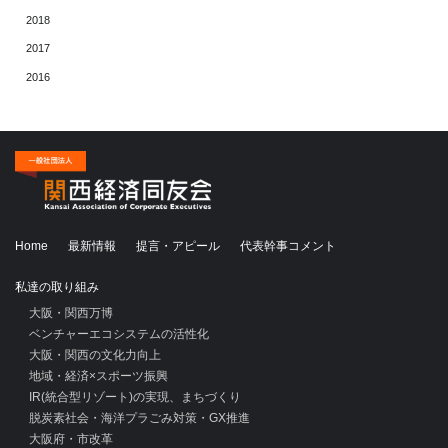
2018
2017
2016
Home
最新情報
提言・アピール
代表幹事コメント
私達の取り組み
大阪・関西万博
ベンチャーエコシステムの活性化
大阪・関西の文化力向上
地域・経済×スポーツ振興
IR(統合型リゾート)の実現、まちづくり
脱炭素社会・海洋プラごみ対策・GX推進
大阪府・市改革