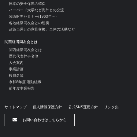
日本の安全保障の確保
ハーバード大学など海外との交流
関西財界セミナー(1963年～)
各地経済同友会との連携
政策当局との意見交換、全体の活動など
関西経済同友会とは
関西経済同友会とは
歴代代表幹事名簿
入会案内
事業計画
役員名簿
令和8年度 活動組織
前年度事業報告
サイトマップ
個人情報保護方針
公式SNS運用方針
リンク集
お問い合わせはこちらから