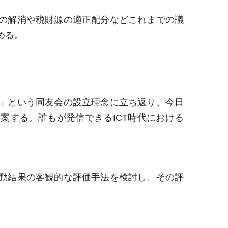
の解消や税財源の適正配分などこれまでの議
める。
」という同友会の設立理念に立ち返り、今日
提案する。誰もが発信できる
ICT
時代における
。
動結果の客観的な評価手法を検討し、その評