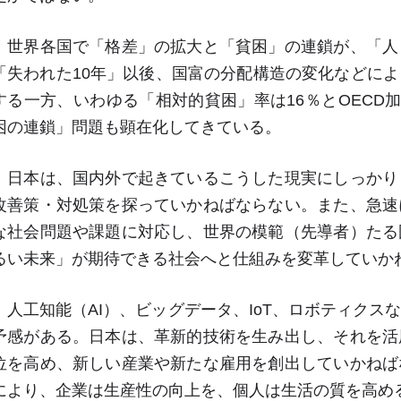
世界各国で「格差」の拡大と「貧困」の連鎖が、「人
「失われた
10
年」以後、国富の分配構造の変化などによ
する一方、いわゆる「相対的貧困」率は
16
％と
OECD
加
困の連鎖」問題も顕在化してきている。
日本は、国内外で起きているこうした現実にしっかり
改善策・対処策を探っていかねばならない。また、急速
な社会問題や課題に対応し、世界の模範（先導者）たる
るい未来」が期待できる社会へと仕組みを変革していか
人工知能（
AI
）、ビッグデータ、
IoT
、ロボティクス
予感がある。日本は、革新的技術を生み出し、それを活
位を高め、新しい産業や新たな雇用を創出していかねば
により、企業は生産性の向上を、個人は生活の質を高め