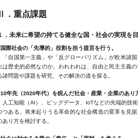
Ⅱ．重点課題
１．未来に希望の持てる健全な国・社会の実現を
○国際社会の「先導的」役割を担う提言を行う。
「自国第一主義」や「反グローバリズム」が欧米諸国
生は歴史的必然なのか。われわれは、自由と民主主義の
る諸問題や課題を研究、その解決の道を探る。
○
10
年先（
2020
年代）を睨んだ社会・産業・企業のあり
人工知能（
AI
）、ビッグデータ、
IoT
などの先端的技
つつある。将来起りうる革命的な社会構造の変革を見据
のあり方を検討する。