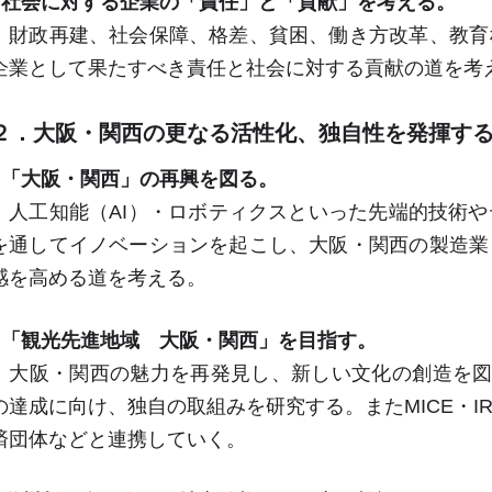
○社会に対する企業の「責任」と「貢献」を考える。
財政再建、社会保障、格差、貧困、働き方改革、教育
企業として果たすべき責任と社会に対する貢献の道を考
２．大阪・関西の更なる活性化、独自性を発揮す
○「大阪・関西」の再興を図る。
人工知能（
AI
）・ロボティクスといった先端的技術や
を通してイノベーションを起こし、大阪・関西の製造業
感を高める道を考える。
○「観光先進地域 大阪・関西」を目指す。
大阪・関西の魅力を再発見し、新しい文化の創造を図
の達成に向け、独自の取組みを研究する。また
MICE
・
I
済団体などと連携していく。