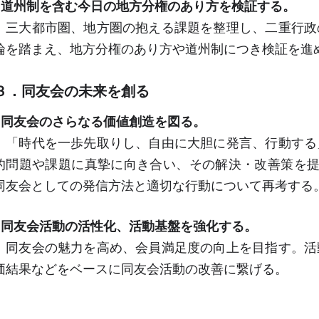
○道州制を含む今日の地方分権のあり方を検証する。
三大都市圏、地方圏の抱える課題を整理し、二重行政
論を踏まえ、地方分権のあり方や道州制につき検証を進
３．同友会の未来を創る
○同友会のさらなる価値創造を図る。
「時代を一歩先取りし、自由に大胆に発言、行動する
的問題や課題に真摯に向き合い、その解決・改善策を
同友会としての発信方法と適切な行動について再考する
○同友会活動の活性化、活動基盤を強化する。
同友会の魅力を高め、会員満足度の向上を目指す。活
価結果などをベースに同友会活動の改善に繋げる。